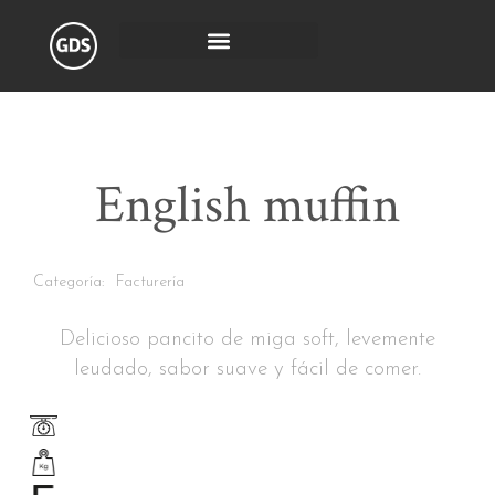
English muffin
Categoría:
Facturería
Delicioso pancito de miga soft, levemente
leudado, sabor suave y fácil de comer.